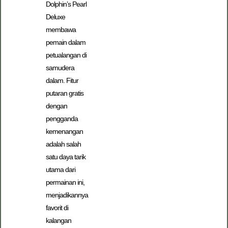
Dolphin’s Pearl
Deluxe
membawa
pemain dalam
petualangan di
samudera
dalam. Fitur
putaran gratis
dengan
pengganda
kemenangan
adalah salah
satu daya tarik
utama dari
permainan ini,
menjadikannya
favorit di
kalangan