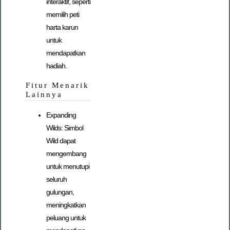
interaktif, seperti
memilih peti
harta karun
untuk
mendapatkan
hadiah.
Fitur Menarik
Lainnya
Expanding
Wilds: Simbol
Wild dapat
mengembang
untuk menutupi
seluruh
gulungan,
meningkatkan
peluang untuk