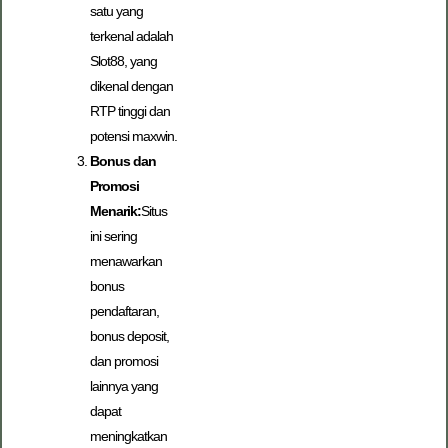
satu yang
terkenal adalah
Slot88, yang
dikenal dengan
RTP tinggi dan
potensi maxwin.
Bonus dan
Promosi
Menarik:
Situs
ini sering
menawarkan
bonus
pendaftaran,
bonus deposit,
dan promosi
lainnya yang
dapat
meningkatkan