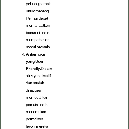
peluang pemain
untuk menang.
Pemain dapat
memanfaatkan
bonus ini untuk
memperbesar
modal bermain.
Antarmuka
yang User-
Friendly:
Desain
situs yang intuitif
dan mudah
dinavigasi
memudahkan
pemain untuk
menemukan
permainan
favorit mereka