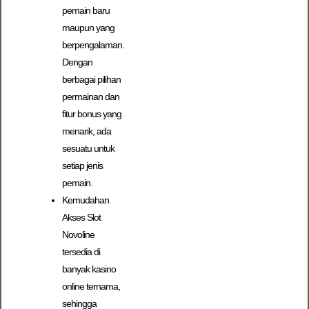
pemain baru
maupun yang
berpengalaman.
Dengan
berbagai pilihan
permainan dan
fitur bonus yang
menarik, ada
sesuatu untuk
setiap jenis
pemain.
Kemudahan
Akses Slot
Novoline
tersedia di
banyak kasino
online ternama,
sehingga