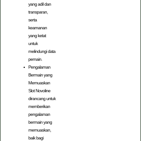
yang adil dan
transparan,
serta
keamanan
yang ketat
untuk
melindungi data
pemain.
Pengalaman
Bermain yang
Memuaskan
Slot Novoline
dirancang untuk
memberikan
pengalaman
bermain yang
memuaskan,
baik bagi