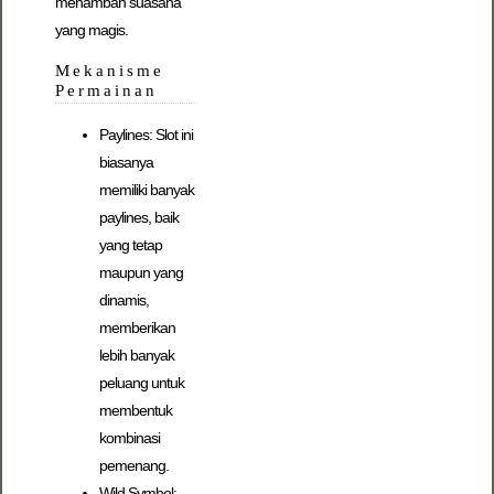
menambah suasana
yang magis.
Mekanisme
Permainan
Paylines: Slot ini
biasanya
memiliki banyak
paylines, baik
yang tetap
maupun yang
dinamis,
memberikan
lebih banyak
peluang untuk
membentuk
kombinasi
pemenang.
Wild Symbol: