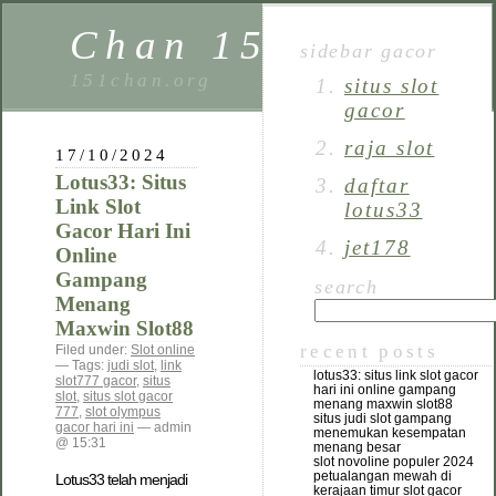
Chan 151
sidebar gacor
151chan.org
situs slot
gacor
raja slot
17/10/2024
Lotus33: Situs
daftar
Link Slot
lotus33
Gacor Hari Ini
jet178
Online
Gampang
search
Menang
Maxwin Slot88
recent posts
Filed under:
Slot online
— Tags:
judi slot
,
link
lotus33: situs link slot gacor
slot777 gacor
,
situs
hari ini online gampang
slot
,
situs slot gacor
menang maxwin slot88
777
,
slot olympus
situs judi slot gampang
gacor hari ini
— admin
menemukan kesempatan
@ 15:31
menang besar
slot novoline populer 2024
petualangan mewah di
Lotus33 telah menjadi
kerajaan timur slot gacor