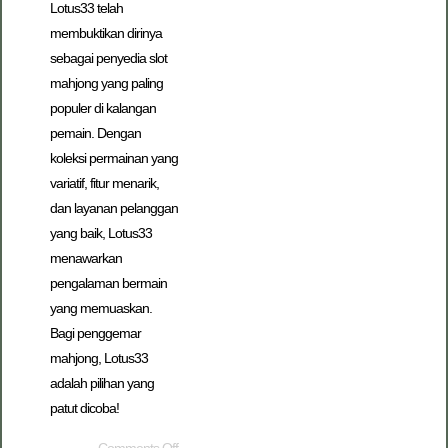
Lotus33 telah
membuktikan dirinya
sebagai penyedia slot
mahjong yang paling
populer di kalangan
pemain. Dengan
koleksi permainan yang
variatif, fitur menarik,
dan layanan pelanggan
yang baik, Lotus33
menawarkan
pengalaman bermain
yang memuaskan.
Bagi penggemar
mahjong, Lotus33
adalah pilihan yang
patut dicoba!
Comments Off