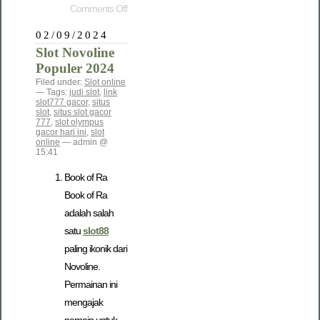
Comments Off
02/09/2024
Slot Novoline
Populer 2024
Filed under:
Slot online
— Tags:
judi slot
,
link
slot777 gacor
,
situs
slot
,
situs slot gacor
777
,
slot olympus
gacor hari ini
,
slot
online
— admin @
15:41
Book of Ra
Book of Ra
adalah salah
satu
slot88
paling ikonik dari
Novoline.
Permainan ini
mengajak
pemain untuk